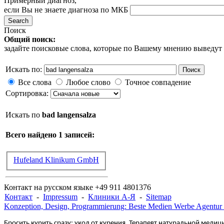
Примерный диагноз,
если Вы не знаете диагноза по МКБ
Поиск
Общий поиск:
задайте поисковые слова, которые по Вашему мнению выведут
Искать по:
Поиск
Все слова
Любое слово
Точное совпадение
Сортировка:
Искать по
bad langensalza
Всего найдено 1 записей:
Hufeland Klinikum GmbH
Контакт на русском языке +49 911 4801376
Контакт
-
Impressum
-
Клиники А-Я
-
Sitemap
Konzeption, Design, Programmierung: Beste Medien Werbe Agentur
Бросить курить сразу: укол от курения. Терапевт натуральной медици