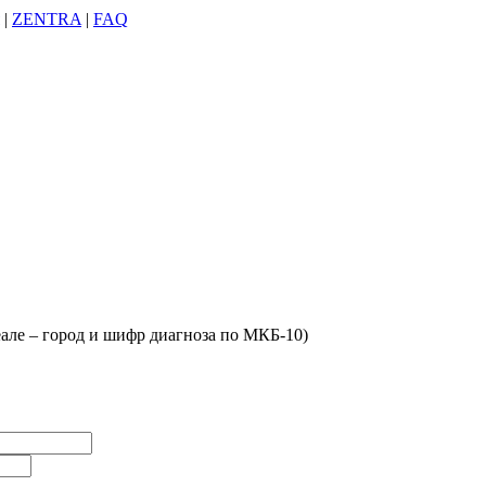
|
ZENTRA
|
FAQ
деале – город и шифр диагноза по МКБ-10)