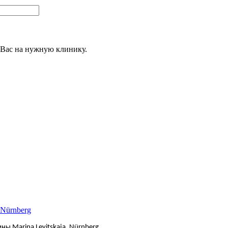
 Вас на нужную клинику.
 Nürnberg
ны Marina Levitskaja
,
Nürnberg.