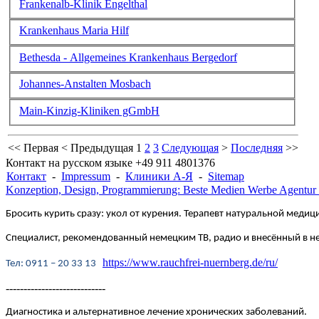
Frankenalb-Klinik Engelthal
Krankenhaus Maria Hilf
Bethesda - Allgemeines Krankenhaus Bergedorf
Johannes-Anstalten Mosbach
Main-Kinzig-Kliniken gGmbH
<<
Первая
<
Предыдущая
1
2
3
Следующая
>
Последняя
>>
Контакт на русском языке +49 911 4801376
Контакт
-
Impressum
-
Клиники А-Я
-
Sitemap
Konzeption, Design, Programmierung: Beste Medien Werbe Agentur
Бросить курить сразу: укол от курения. Терапевт натуральной медици
Специалист, рекомендованный немецким ТВ, радио и внесённый в 
https://www.rauchfrei-nuernberg.de/ru/
Te
л
: 0911 – 20 33 13
----------------------------
Диагностика и альтернативное лечение хронических заболеваний.