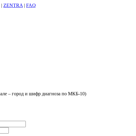
|
ZENTRA
|
FAQ
деале – город и шифр диагноза по МКБ-10)