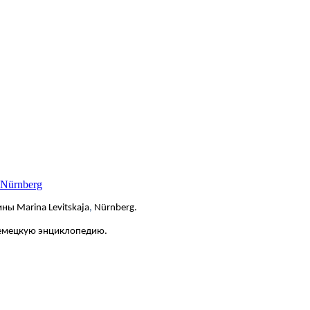
 Nürnberg
ны Marina Levitskaja
,
Nürnberg.
немецкую энциклопедию.