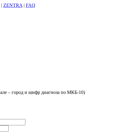
|
ZENTRA
|
FAQ
деале – город и шифр диагноза по МКБ-10)