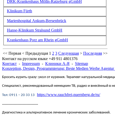
DRK-Krankenhaus Mölln-Ratzeburg gGmbH
Klinikum Fürth
Marienhospital Ankum-Bersenbrück
Hanse-Klinikum Stralsund GmbH
Krankenhaus Porz am Rhein gGmbH
<<
Первая
<
Предыдущая
1
2
3
Следующая
>
Последняя
>>
Контакт на русском языке +49 911 4801376
Контакт
-
Impressum
-
Клиники А-Я
-
Sitemap
Konzeption, Design, Programmierung: Beste Medien Werbe Agentur
Бросить курить сразу: укол от курения. Терапевт натуральной медици
Специалист, рекомендованный немецким ТВ, радио и внесённый в 
https://www.rauchfrei-nuernberg.de/ru/
Te
л
: 0911 – 20 33 13
----------------------------
Диагностика и альтернативное лечение хронических заболеваний.