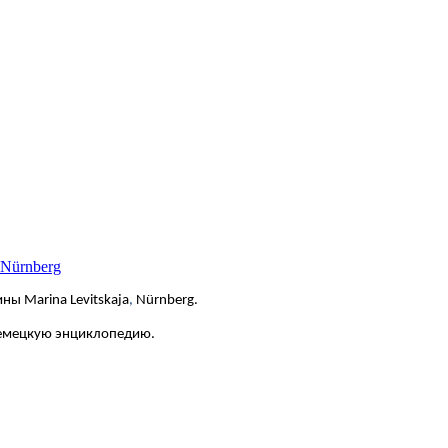
 Nürnberg
ны Marina Levitskaja
,
Nürnberg.
немецкую энциклопедию.