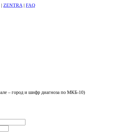
|
ZENTRA
|
FAQ
деале – город и шифр диагноза по МКБ-10)