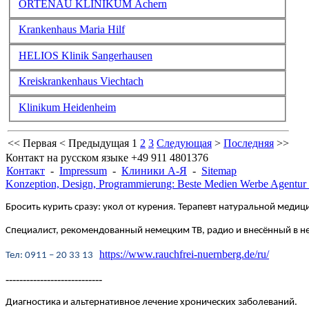
ORTENAU KLINIKUM Achern
Krankenhaus Maria Hilf
HELIOS Klinik Sangerhausen
Kreiskrankenhaus Viechtach
Klinikum Heidenheim
<<
Первая
<
Предыдущая
1
2
3
Следующая
>
Последняя
>>
Контакт на русском языке +49 911 4801376
Контакт
-
Impressum
-
Клиники А-Я
-
Sitemap
Konzeption, Design, Programmierung: Beste Medien Werbe Agentur
Бросить курить сразу: укол от курения. Терапевт натуральной медици
Специалист, рекомендованный немецким ТВ, радио и внесённый в 
https://www.rauchfrei-nuernberg.de/ru/
Te
л
: 0911 – 20 33 13
----------------------------
Диагностика и альтернативное лечение хронических заболеваний.