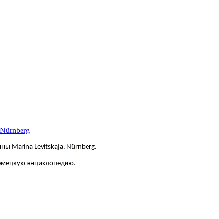
 Nürnberg
ны Marina Levitskaja
,
Nürnberg.
немецкую энциклопедию.