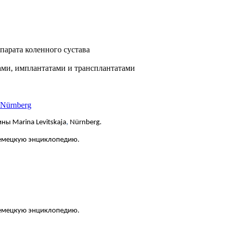
парата коленного сустава
ами, имплантатами и трансплантатами
 Nürnberg
ны Marina Levitskaja
,
Nürnberg.
немецкую энциклопедию.
 немецкую энциклопедию.