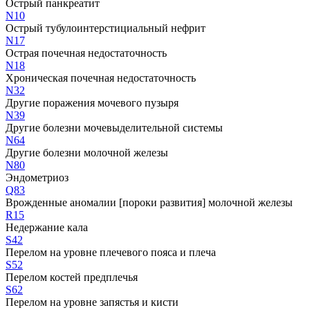
Острый панкреатит
N10
Острый тубулоинтерстициальный нефрит
N17
Острая почечная недостаточность
N18
Хроническая почечная недостаточность
N32
Другие поражения мочевого пузыря
N39
Другие болезни мочевыделительной системы
N64
Другие болезни молочной железы
N80
Эндометриоз
Q83
Врожденные аномалии [пороки развития] молочной железы
R15
Недержание кала
S42
Перелом на уровне плечевого пояса и плеча
S52
Перелом костей предплечья
S62
Перелом на уровне запястья и кисти