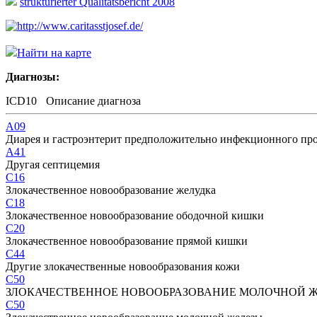
strukturierter Qualitätsbericht 2008
http://www.caritasstjosef.de/
Найти на карте
Диагнозы:
ICD10
Описание диагноза
A09
Диарея и гастроэнтерит предположительно инфекционного пр
A41
Другая септицемия
C16
Злокачественное новообразование желудка
C18
Злокачественное новообразование ободочной кишки
C20
Злокачественное новообразование прямой кишки
C44
Другие злокачественные новообразования кожи
C50
ЗЛОКАЧЕСТВЕННОЕ НОВООБРАЗОВАНИЕ МОЛОЧНОЙ 
C50