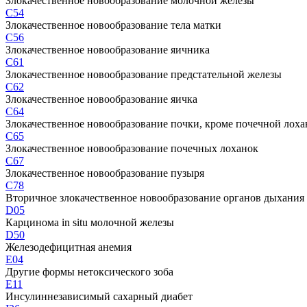
Злокачественное новообразование молочной железы
C54
Злокачественное новообразование тела матки
C56
Злокачественное новообразование яичника
C61
Злокачественное новообразование предстательной железы
C62
Злокачественное новообразование яичка
C64
Злокачественное новообразование почки, кроме почечной лох
C65
Злокачественное новообразование почечных лоханок
C67
Злокачественное новообразование пузыря
C78
Вторичное злокачественное новообразование органов дыхания
D05
Карцинома in situ молочной железы
D50
Железодефицитная анемия
E04
Другие формы нетоксического зоба
E11
Инсулиннезависимый сахарный диабет