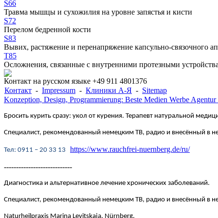
S66
Травма мышцы и сухожилия на уровне запястья и кисти
S72
Перелом бедренной кости
S83
Вывих, растяжение и перенапряжение капсульно-связочного ап
T85
Осложнения, связанные с внутренними протезными устройств
Контакт на русском языке +49 911 4801376
Контакт
-
Impressum
-
Клиники А-Я
-
Sitemap
Konzeption, Design, Programmierung: Beste Medien Werbe Agentur
Бросить курить сразу: укол от курения. Терапевт натуральной медици
Специалист, рекомендованный немецким ТВ, радио и внесённый в 
https://www.rauchfrei-nuernberg.de/ru/
Te
л
: 0911 – 20 33 13
----------------------------
Диагностика и альтернативное лечение хронических заболеваний.
Специалист, рекомендованный немецким ТВ, радио и внесённый в
Naturheilpraxis Marina Levitskaja, Nürnberg.