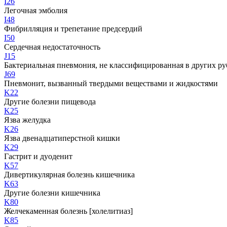
I26
Легочная эмболия
I48
Фибрилляция и трепетание предсердий
I50
Сердечная недостаточность
J15
Бактериальная пневмония, не классифицированная в других р
J69
Пневмонит, вызванный твердыми веществами и жидкостями
K22
Другие болезни пищевода
K25
Язва желудка
K26
Язва двенадцатиперстной кишки
K29
Гастрит и дуоденит
K57
Дивертикулярная болезнь кишечника
K63
Другие болезни кишечника
K80
Желчекаменная болезнь [холелитиаз]
K85