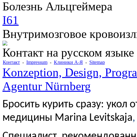
Болезнь Альцгеймера
I61
Внутримозговое кровоизл
Контакт на русском языке
Контакт
-
Impressum
-
Клиники А-Я
-
Sitemap
Konzeption, Design, Progr
Agentur Nürnberg
Бросить курить сразу: укол 
медицины Marina Levitskaja
,
Специалист, рекомендованн