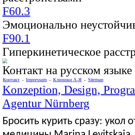
F60.3
Эмоционально неустойчив
F90.1
Гиперкинетическое расст
Контакт на русском языке
Контакт
-
Impressum
-
Клиники А-Я
-
Sitemap
Konzeption, Design, Progr
Agentur Nürnberg
Бросить курить сразу: укол 
медицины Marina Levitskaja
,