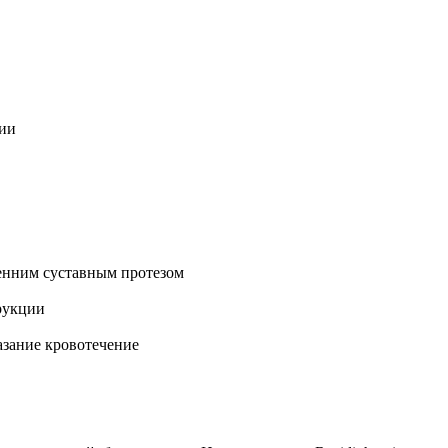
ции
енним суставным протезом
рукции
азание кровотечение