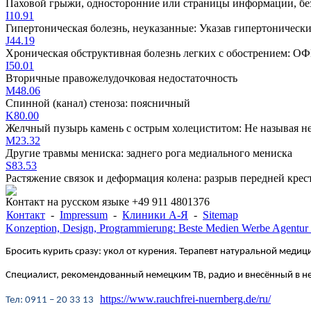
Паховой грыжи, односторонние или страницы информации, без п
I10.91
Гипертоническая болезнь, неуказанные: Указав гипертоническ
J44.19
Хроническая обструктивная болезнь легких с обострением: О
I50.01
Вторичные правожелудочковая недостаточность
M48.06
Спинной (канал) стеноза: поясничный
K80.00
Желчный пузырь камень с острым холециститом: Не называя н
M23.32
Другие травмы мениска: заднего рога медиального мениска
S83.53
Растяжение связок и деформация колена: разрыв передней крес
Контакт на русском языке +49 911 4801376
Контакт
-
Impressum
-
Клиники А-Я
-
Sitemap
Konzeption, Design, Programmierung: Beste Medien Werbe Agentur
Бросить курить сразу: укол от курения. Терапевт натуральной медици
Специалист, рекомендованный немецким ТВ, радио и внесённый в 
https://www.rauchfrei-nuernberg.de/ru/
Te
л
: 0911 – 20 33 13