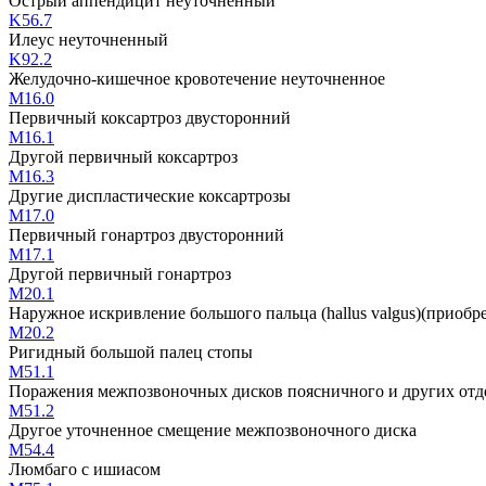
Острый аппендицит неуточненный
K56.7
Илеус неуточненный
K92.2
Желудочно-кишечное кровотечение неуточненное
M16.0
Первичный коксартроз двусторонний
M16.1
Другой первичный коксартроз
M16.3
Другие диспластические коксартрозы
M17.0
Первичный гонартроз двусторонний
M17.1
Другой первичный гонартроз
M20.1
Наружное искривление большого пальца (hallus valgus)(приобр
M20.2
Ригидный большой палец стопы
M51.1
Поражения межпозвоночных дисков поясничного и других отд
M51.2
Другое уточненное смещение межпозвоночного диска
M54.4
Люмбаго с ишиасом