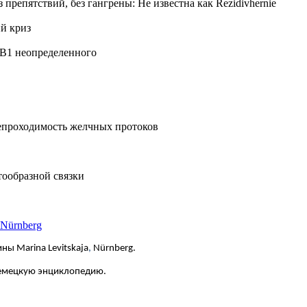
репятствий, без гангрены: Не известна как Rezidivhernie
ий криз
ФВ1 неопределенного
епроходимость желчных протоков
тообразной связки
 Nürnberg
ны Marina Levitskaja
,
Nürnberg.
немецкую энциклопедию.