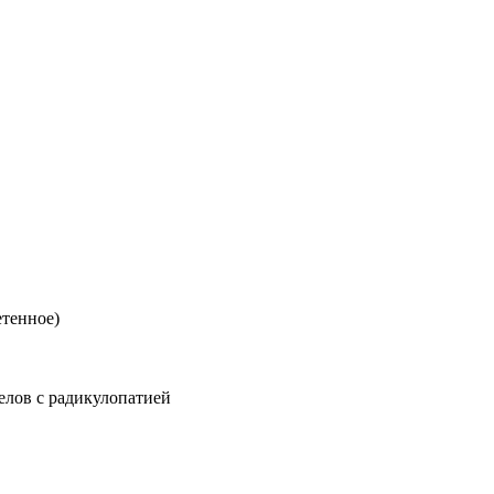
етенное)
елов с радикулопатией