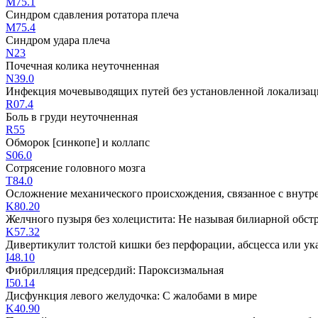
M75.1
Синдром сдавления ротатора плеча
M75.4
Синдром удара плеча
N23
Почечная колика неуточненная
N39.0
Инфекция мочевыводящих путей без установленной локализа
R07.4
Боль в груди неуточненная
R55
Обморок [синкопе] и коллапс
S06.0
Сотрясение головного мозга
T84.0
Осложнение механического происхождения, связанное с внутр
K80.20
Желчного пузыря без холецистита: Не называя билиарной обст
K57.32
Дивертикулит толстой кишки без перфорации, абсцесса или ук
I48.10
Фибрилляция предсердий: Пароксизмальная
I50.14
Дисфункция левого желудочка: С жалобами в мире
K40.90