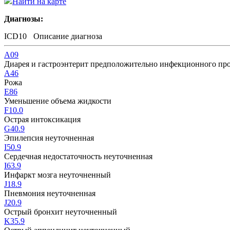
Найти на карте
Диагнозы:
ICD10
Описание диагноза
A09
Диарея и гастроэнтерит предположительно инфекционного пр
A46
Рожа
E86
Уменьшение объема жидкости
F10.0
Острая интоксикация
G40.9
Эпилепсия неуточненная
I50.9
Сердечная недостаточность неуточненная
I63.9
Инфаркт мозга неуточненный
J18.9
Пневмония неуточненная
J20.9
Острый бронхит неуточненный
K35.9