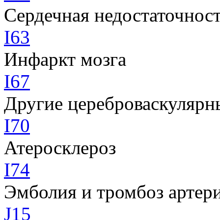
Сердечная недостаточнос
I63
Инфаркт мозга
I67
Другие цереброваскулярн
I70
Атеросклероз
I74
Эмболия и тромбоз артер
J15