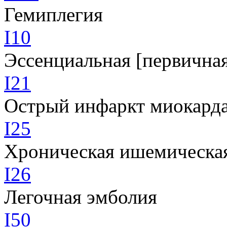
Гемиплегия
I10
Эссенциальная [первичная
I21
Острый инфаркт миокард
I25
Хроническая ишемическая
I26
Легочная эмболия
I50