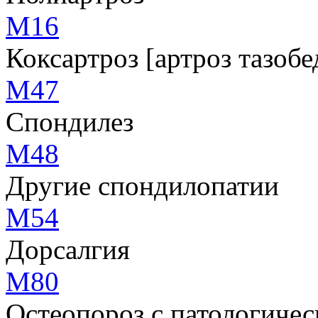
M16
Коксартроз [артроз тазобе
M47
Спондилез
M48
Другие спондилопатии
M54
Дорсалгия
M80
Остеопороз с патологиче