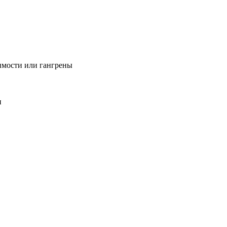
имости или гангрены
и