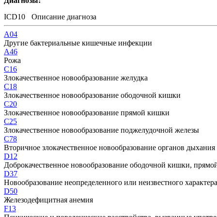
Диагнозы:
ICD10
Описание диагноза
A04
Другие бактериальные кишечные инфекции
A46
Рожа
C16
Злокачественное новообразование желудка
C18
Злокачественное новообразование ободочной кишки
C20
Злокачественное новообразование прямой кишки
C25
Злокачественное новообразование поджелудочной железы
C78
Вторичное злокачественное новообразование органов дыхания
D12
Доброкачественное новообразование ободочной кишки, прямой 
D37
Новообразование неопределенного или неизвестного характера
D50
Железодефицитная анемия
F13