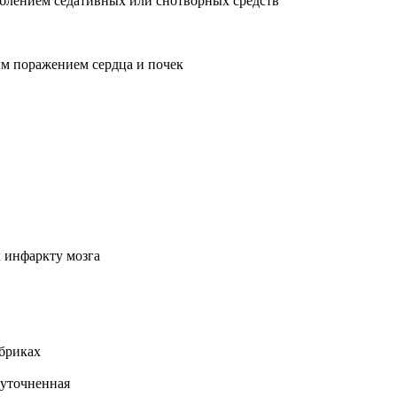
еблением седативных или снотворных средств
ым поражением сердца и почек
к инфаркту мозга
убриках
еуточненная