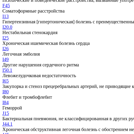
Психические и поведенческие расстройства, вызванные употр
F45
Соматоформные расстройства
I13
Гипертензивная [гипертоническая] болезнь с преимущественн
I20.0
Нестабильная стенокардия
I25
Хроническая ишемическая болезнь сердца
I26
Легочная эмболия
I49
Другие нарушения сердечного ритма
I50.1
Левожелудочковая недостаточность
I65
Закупорка и стеноз прецеребральных артерий, не приводящие 
I80
Флебит и тромбофлебит
I84
Геморрой
J15
Бактериальная пневмония, не классифицированная в других р
J44.1
Хроническая обструктивная легочная болезнь с обострением н