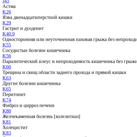
J45
Астма
K26
Язва двенадцатиперстной кишки
K29
Гастрит и дуоденит
K40.9
Односторонняя или неуточненная паховая грыжа без непроход
K55
Сосудистые болезни кишечника
K56
Паралитический илеус и непроходимость кишечника без грыж
K60
Трещина и свищ области заднего прохода и прямой кишки
K63
Другие болезни кишечника
K65
Перитонит
K74
Фиброз и цирроз печени
K80
Желчекаменная болезнь [холелитиаз]
K81
Холецистит
K83