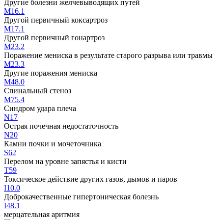
Другие болезни желчевыводящих путей
M16.1
Другой первичный коксартроз
M17.1
Другой первичный гонартроз
M23.2
Поражение мениска в результате старого разрыва или травмы
M23.3
Другие поражения мениска
M48.0
Спинальный стеноз
M75.4
Синдром удара плеча
N17
Острая почечная недостаточность
N20
Камни почки и мочеточника
S62
Перелом на уровне запястья и кисти
T59
Токсическое действие других газов, дымов и паров
I10.0
Доброкачественные гипертоническая болезнь
I48.1
мерцательная аритмия