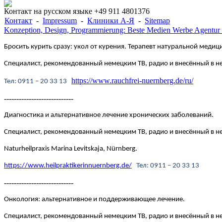
Контакт на русском языке +49 911 4801376
Контакт
-
Impressum
-
Клиники А-Я
-
Sitemap
Konzeption, Design, Programmierung: Beste Medien Werbe Agentur
Бросить курить сразу: укол от курения. Терапевт натуральной медици
Специалист, рекомендованный немецким ТВ, радио и внесённый в 
https://www.rauchfrei-nuernberg.de/ru/
Te
л
: 0911 – 20 33 13
----------------------------
Диагностика и альтернативное лечение хронических заболеваний.
Специалист, рекомендованный немецким ТВ, радио и внесённый в
Naturheilpraxis Marina Levitskaja, Nürnberg.
https://www.heilpraktikerinnuernberg.de/
Te
л
: 0911 – 20 33 13
----------------------------
Онкология: альтернативное и поддерживающее лечение.
Специалист, рекомендованный немецким ТВ, радио и внесённый в