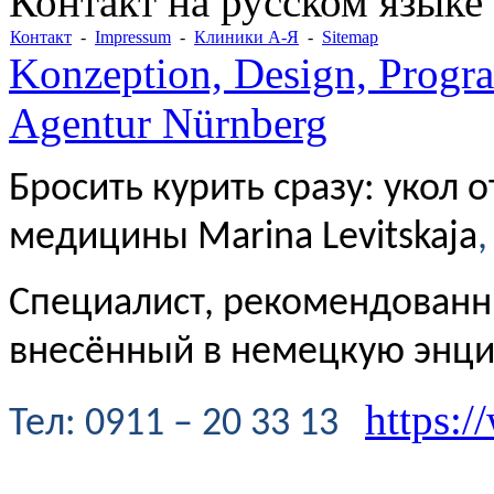
Контакт на русском языке
Контакт
-
Impressum
-
Клиники А-Я
-
Sitemap
Konzeption, Design, Progr
Agentur Nürnberg
Бросить курить сразу: укол 
медицины Marina Levitskaja
,
Специалист, рекомендованн
внесённый в немецкую энц
https:/
Te
л
: 0911 – 20 33 13
----------------------------