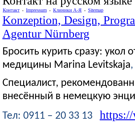
Контакт на русском языке
Контакт
-
Impressum
-
Клиники А-Я
-
Sitemap
Konzeption, Design, Progr
Agentur Nürnberg
Бросить курить сразу: укол 
медицины Marina Levitskaja
,
Специалист, рекомендованн
внесённый в немецкую энц
https:/
Te
л
: 0911 – 20 33 13
----------------------------