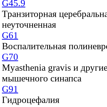
G45.9
Транзиторная церебральн
неуточненная
G61
Воспалительная полиневр
G70
Myasthenia gravis и друг
мышечного синапса
G91
Гидроцефалия