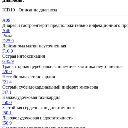
Диагнозы:
ICD10
Описание диагноза
A09
Диарея и гастроэнтерит предположительно инфекционного пр
A46
Рожа
D25.9
Лейомиома матки неуточненная
F10.0
Острая интоксикация
G45.9
Транзиторная церебральная ишемическая атака неуточненная
I20.0
Нестабильная стенокардия
I21.4
Острый субэндокардиальный инфаркт миокарда
I47.1
Наджелудочковая тахикардия
I50.0
Застойная сердечная недостаточность
I50.1
Левожелудочковая недостаточность
I50.9