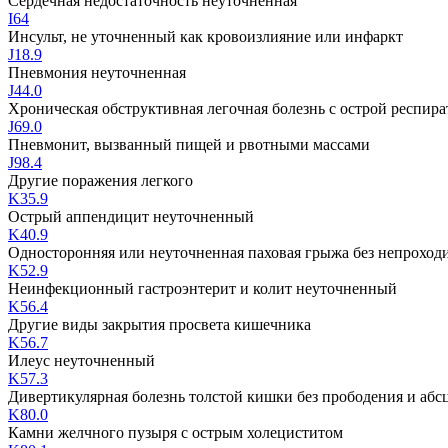
Сердечная недостаточность неуточненная
I64
Инсульт, не уточненный как кровоизлияние или инфаркт
J18.9
Пневмония неуточненная
J44.0
Хроническая обструктивная легочная болезнь с острой респи
J69.0
Пневмонит, вызванный пищей и рвотными массами
J98.4
Другие поражения легкого
K35.9
Острый аппендицит неуточненный
K40.9
Односторонняя или неуточненная паховая грыжа без непроход
K52.9
Неинфекционный гастроэнтерит и колит неуточненный
K56.4
Другие виды закрытия просвета кишечника
K56.7
Илеус неуточненный
K57.3
Дивертикулярная болезнь толстой кишки без прободения и абс
K80.0
Камни желчного пузыря с острым холециститом