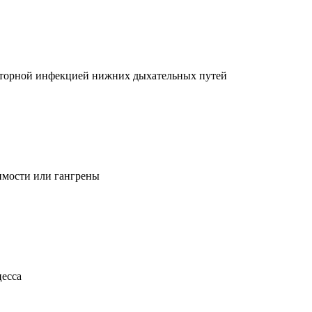
раторной инфекцией нижних дыхательных путей
имости или гангрены
цесса