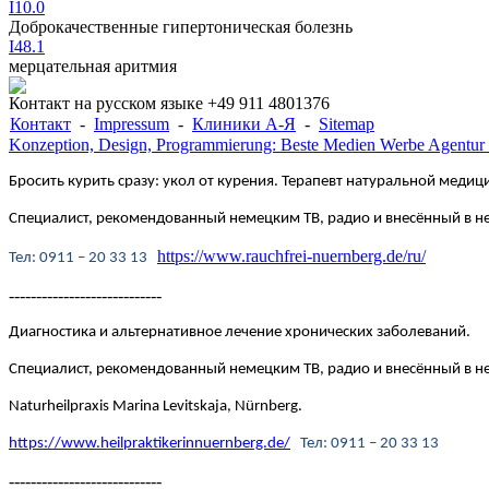
I10.0
Доброкачественные гипертоническая болезнь
I48.1
мерцательная аритмия
Контакт на русском языке +49 911 4801376
Контакт
-
Impressum
-
Клиники А-Я
-
Sitemap
Konzeption, Design, Programmierung: Beste Medien Werbe Agentur
Бросить курить сразу: укол от курения. Терапевт натуральной медици
Специалист, рекомендованный немецким ТВ, радио и внесённый в 
https://www.rauchfrei-nuernberg.de/ru/
Te
л
: 0911 – 20 33 13
----------------------------
Диагностика и альтернативное лечение хронических заболеваний.
Специалист, рекомендованный немецким ТВ, радио и внесённый в
Naturheilpraxis Marina Levitskaja, Nürnberg.
https://www.heilpraktikerinnuernberg.de/
Te
л
: 0911 – 20 33 13
----------------------------