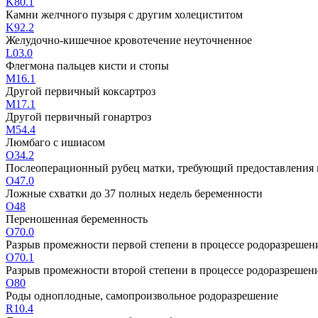
K80.1
Камни желчного пузыря с другим холециститом
K92.2
Желудочно-кишечное кровотечение неуточненное
L03.0
Флегмона пальцев кисти и стопы
M16.1
Другой первичный коксартроз
M17.1
Другой первичный гонартроз
M54.4
Люмбаго с ишиасом
O34.2
Послеоперационный рубец матки, требующий предоставления
O47.0
Ложные схватки до 37 полных недель беременности
O48
Переношенная беременность
O70.0
Разрыв промежности первой степени в процессе родоразрешен
O70.1
Разрыв промежности второй степени в процессе родоразрешен
O80
Роды одноплодные, самопроизвольное родоразрешение
R10.4