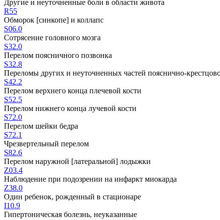
Другие и неуточненные боли в области живота
R55
Обморок [синкопе] и коллапс
S06.0
Сотрясение головного мозга
S32.0
Перелом поясничного позвонка
S32.8
Переломы других и неуточненных частей пояснично-крестцовог
S42.2
Перелом верхнего конца плечевой кости
S52.5
Перелом нижнего конца лучевой кости
S72.0
Перелом шейки бедра
S72.1
Чрезвертельный перелом
S82.6
Перелом наружной [латеральной] лодыжки
Z03.4
Наблюдение при подозрении на инфаркт миокарда
Z38.0
Один ребенок, рожденный в стационаре
I10.9
Гипертоническая болезнь, неуказанные