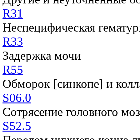
R31
Неспецифическая гематур
R33
Задержка мочи
R55
Обморок [синкопе] и колл
S06.0
Сотрясение головного моз
S52.5
Перелом нижнего конца л