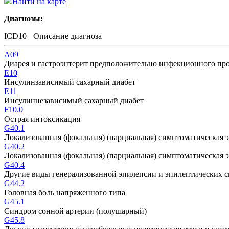
Найти на карте
Диагнозы:
ICD10
Описание диагноза
A09
Диарея и гастроэнтерит предположительно инфекционного пр
E10
Инсулинзависимый сахарный диабет
E11
Инсулиннезависимый сахарный диабет
F10.0
Острая интоксикация
G40.1
Локализованная (фокальная) (парциальная) симптоматическая
G40.2
Локализованная (фокальная) (парциальная) симптоматическа
G40.4
Другие виды генерализованной эпилепсии и эпилептических 
G44.2
Головная боль напряженного типа
G45.1
Синдром сонной артерии (полушарный)
G45.8