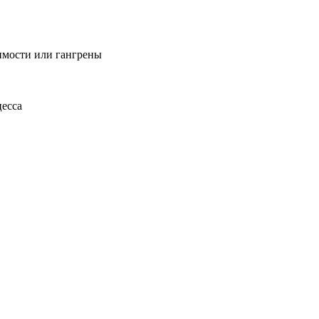
имости или гангрены
цесса