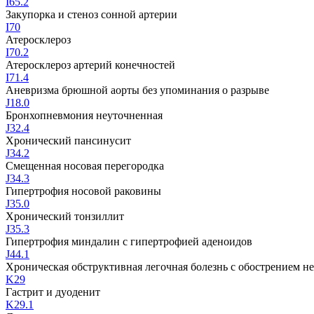
I65.2
Закупорка и стеноз сонной артерии
I70
Атеросклероз
I70.2
Атеросклероз артерий конечностей
I71.4
Аневризма брюшной аорты без упоминания о разрыве
J18.0
Бронхопневмония неуточненная
J32.4
Хронический пансинусит
J34.2
Смещенная носовая перегородка
J34.3
Гипертрофия носовой раковины
J35.0
Хронический тонзиллит
J35.3
Гипертрофия миндалин с гипертрофией аденоидов
J44.1
Хроническая обструктивная легочная болезнь с обострением н
K29
Гастрит и дуоденит
K29.1