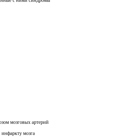
занные с ними синдромы
озом мозговых артерий
к инфаркту мозга