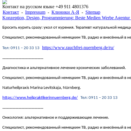
Контакт на русском языке +49 911 4801376
Контакт
-
Impressum
-
Клиники А-Я
-
Sitemap
Konzeption, Design, Programmierung: Beste Medien Werbe Agentur
Бросить курить сразу: укол от курения. Терапевт натуральной медици
Специалист, рекомендованный немецким ТВ, радио и внесённый в 
https://www.rauchfrei-nuernberg.de/ru/
Te
л
: 0911 – 20 33 13
----------------------------
Диагностика и альтернативное лечение хронических заболеваний.
Специалист, рекомендованный немецким ТВ, радио и внесённый в
Naturheilpraxis Marina Levitskaja, Nürnberg.
https://www.heilpraktikerinnuernberg.de/
Te
л
: 0911 – 20 33 13
----------------------------
Онкология: альтернативное и поддерживающее лечение.
Специалист, рекомендованный немецким ТВ, радио и внесённый в