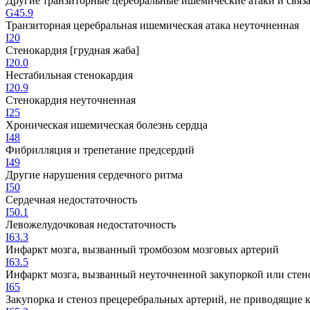
Другие транзиторные церебральные ишемические атаки и свя
G45.9
Транзиторная церебральная ишемическая атака неуточненная
I20
Стенокардия [грудная жаба]
I20.0
Нестабильная стенокардия
I20.9
Стенокардия неуточненная
I25
Хроническая ишемическая болезнь сердца
I48
Фибрилляция и трепетание предсердий
I49
Другие нарушения сердечного ритма
I50
Сердечная недостаточность
I50.1
Левожелудочковая недостаточность
I63.3
Инфаркт мозга, вызванный тромбозом мозговых артерий
I63.5
Инфаркт мозга, вызванный неуточненной закупоркой или стен
I65
Закупорка и стеноз прецеребральных артерий, не приводящие 