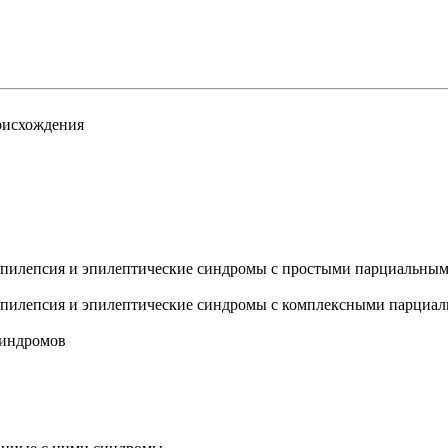
оисхождения
 эпилепсия и эпилептические синдромы с простыми парциальны
я эпилепсия и эпилептические синдромы с комплексными парци
синдромов