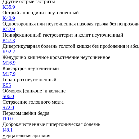
Другие острые гастриты
K35.9
Острый аппендицит неуточненный
K40.9
Односторонняя или неуточненная паховая грыжа без непроход
K52.9
Неинфекционный гастроэнтерит и колит неуточненный
K57.3
Дивертикулярная болезнь толстой кишки без прободения и абс
K92.2
Желудочно-кишечное кровотечение неуточненное
M16.9
Коксартроз неуточненный
M17.9
Гонартроз неуточненный
R55
Обморок [синкопе] и коллапс
S06.0
Сотрясение головного мозга
S72.0
Перелом шейки бедра
I10.0
Доброкачественные гипертоническая болезнь
I48.1
мерцательная аритмия