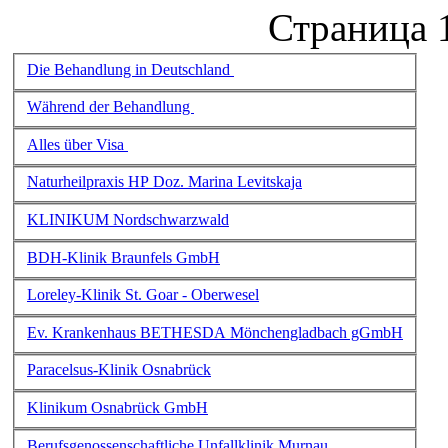
Страница 1
Die Behandlung in Deutschland
Während der Behandlung
Alles über Visa
Naturheilpraxis HP Doz. Marina Levitskaja
KLINIKUM Nordschwarzwald
BDH-Klinik Braunfels GmbH
Loreley-Klinik St. Goar - Oberwesel
Ev. Krankenhaus BETHESDA Mönchengladbach gGmbH
Paracelsus-Klinik Osnabrück
Klinikum Osnabrück GmbH
Berufsgenossenschaftliche Unfallklinik Murnau