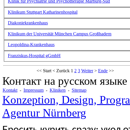
Klinik für Psychiatrie und Psychotherapie Marburg-Süd
Klinikum Stuttgart Katharinenhospital
Diakoniekrankenhaus
Klinikum der Universität München Campus Großhadern
Leopoldina-Krankenhaus
Franziskus-Hospital gGmbH
<<
Start
<
Zurück
1
2
3
Weiter
>
Ende
>>
Контакт на русском языке
Kontakt
-
Impressum
-
Kliniken
-
Sitemap
Konzeption, Design, Progr
Agentur Nürnberg