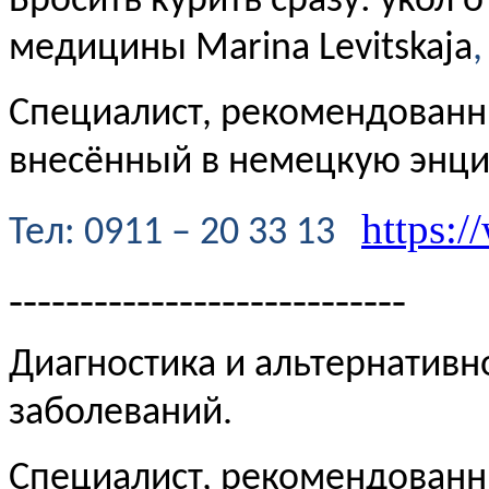
Бросить курить сразу: укол 
медицины Marina Levitskaja
,
Специалист, рекомендованн
внесённый в немецкую энц
https:/
Te
л
: 0911 – 20 33 13
----------------------------
Диагностика и альтернативн
заболеваний.
Специалист, рекомендованн