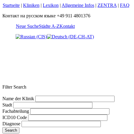
Startseite
|
Kliniken
|
Lexikon
|
Allgemeine Infos
|
ZENTRA
|
FAQ
Контакт на русском языке +49 911 4801376
Neue Suche
Städte A-Z
Kontakt
Filter Search
Name der Klinik
Stadt
Fachabteilung
ICD10 Code
Diagnose