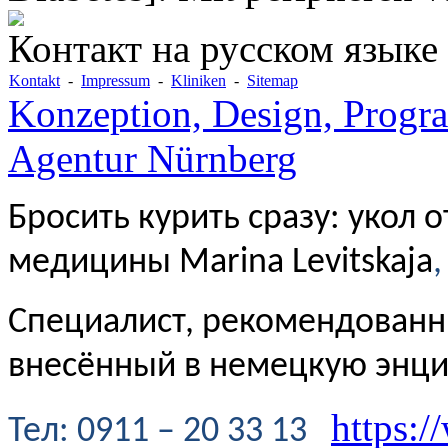
Контакт на русском языке
Kontakt
-
Impressum
-
Kliniken
-
Sitemap
Konzeption, Design, Progr
Agentur Nürnberg
Бросить курить сразу: укол 
медицины Marina Levitskaja
,
Специалист, рекомендованн
внесённый в немецкую энц
https:/
Te
л
: 0911 – 20 33 13