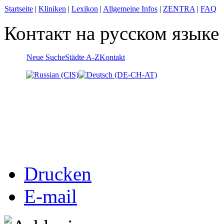
Startseite
|
Kliniken
|
Lexikon
|
Allgemeine Infos
|
ZENTRA
|
FAQ
Контакт на русском языке
Neue Suche
Städte A-Z
Kontakt
Drucken
E-mail