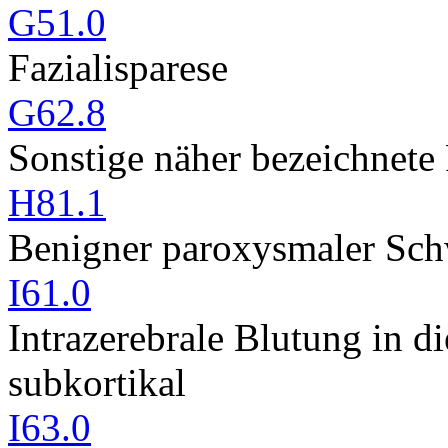
G51.0
Fazialisparese
G62.8
Sonstige näher bezeichnete
H81.1
Benigner paroxysmaler Sch
I61.0
Intrazerebrale Blutung in d
subkortikal
I63.0