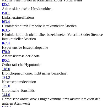
Akuter transmuraler Myokardinfarkt der Vorderwand
I25.1
Atherosklerotische Herzkrankheit
I50.1
Linksherzinsuffizienz
I63.4
Hirninfarkt durch Embolie intrakranieller Arterien
I63.5
Hirninfarkt durch nicht näher bezeichneten Verschluß oder Stenose
intrakranieller Arterien
I67.4
Hypertensive Enzephalopathie
I70.0
Atherosklerose der Aorta
I95.1
Orthostatische Hypotonie
J18.0
Bronchopneumonie, nicht näher bezeichnet
J34.2
Nasenseptumdeviation
J35.0
Chronische Tonsillitis
J44.0
Chronische obstruktive Lungenkrankheit mit akuter Infektion der
unteren Atemwege