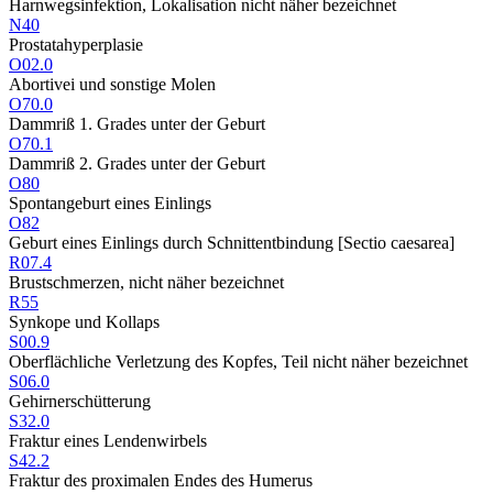
Harnwegsinfektion, Lokalisation nicht näher bezeichnet
N40
Prostatahyperplasie
O02.0
Abortivei und sonstige Molen
O70.0
Dammriß 1. Grades unter der Geburt
O70.1
Dammriß 2. Grades unter der Geburt
O80
Spontangeburt eines Einlings
O82
Geburt eines Einlings durch Schnittentbindung [Sectio caesarea]
R07.4
Brustschmerzen, nicht näher bezeichnet
R55
Synkope und Kollaps
S00.9
Oberflächliche Verletzung des Kopfes, Teil nicht näher bezeichnet
S06.0
Gehirnerschütterung
S32.0
Fraktur eines Lendenwirbels
S42.2
Fraktur des proximalen Endes des Humerus