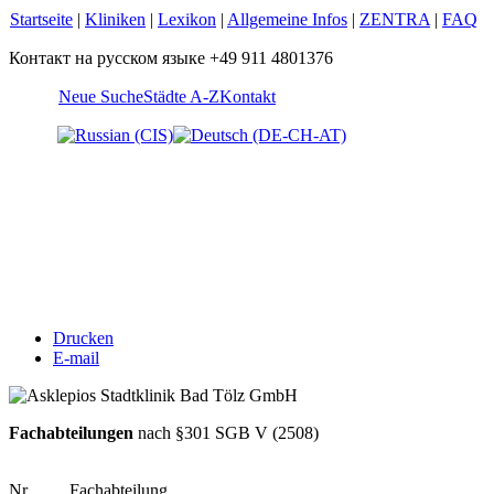
Startseite
|
Kliniken
|
Lexikon
|
Allgemeine Infos
|
ZENTRA
|
FAQ
Контакт на русском языке +49 911 4801376
Neue Suche
Städte A-Z
Kontakt
Drucken
E-mail
Fachabteilungen
nach §301 SGB V (2508)
Nr.
Fachabteilung