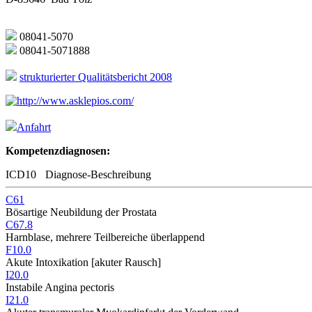
08041-5070
08041-5071888
strukturierter Qualitätsbericht 2008
http://www.asklepios.com/
Anfahrt
Kompetenzdiagnosen:
ICD10
Diagnose-Beschreibung
C61
Bösartige Neubildung der Prostata
C67.8
Harnblase, mehrere Teilbereiche überlappend
F10.0
Akute Intoxikation [akuter Rausch]
I20.0
Instabile Angina pectoris
I21.0