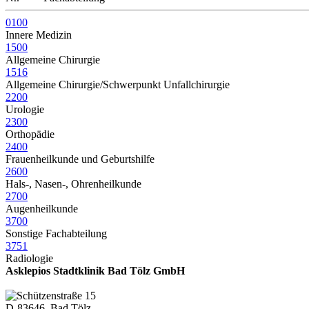
0100
Innere Medizin
1500
Allgemeine Chirurgie
1516
Allgemeine Chirurgie/Schwerpunkt Unfallchirurgie
2200
Urologie
2300
Orthopädie
2400
Frauenheilkunde und Geburtshilfe
2600
Hals-, Nasen-, Ohrenheilkunde
2700
Augenheilkunde
3700
Sonstige Fachabteilung
3751
Radiologie
Asklepios Stadtklinik Bad Tölz GmbH
Schützenstraße 15
D-83646 Bad Tölz