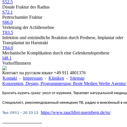
S52.5
Distale Fraktur des Radius
S72.1
Pertrochantäre Fraktur
S86.0
Verletzung der Achillessehne
T83.5
Infektion und entzündliche Reaktion durch Prothese, Implantat oder
Transplantat im Harntrakt
T84.0
Mechanische Komplikation durch eine Gelenkendoprothese
I48.1
Vorhofflimmern
Контакт на русском языке +49 911 4801376
Kontakt
-
Impressum
-
Kliniken
-
Sitemap
Konzeption, Design, Programmierung: Beste Medien Werbe Agentur
Бросить курить сразу: укол от курения. Терапевт натуральной медици
Специалист, рекомендованный немецким ТВ, радио и внесённый в 
https://www.rauchfrei-nuernberg.de/ru/
Te
л
: 0911 – 20 33 13
----------------------------