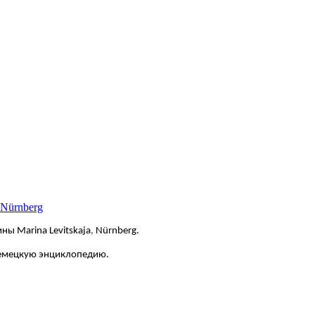
 Nürnberg
ны Marina Levitskaja
,
Nürnberg.
немецкую энциклопедию.