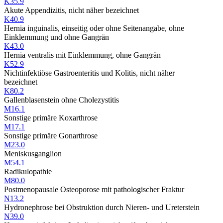
K35.9
Akute Appendizitis, nicht näher bezeichnet
K40.9
Hernia inguinalis, einseitig oder ohne Seitenangabe, ohne
Einklemmung und ohne Gangrän
K43.0
Hernia ventralis mit Einklemmung, ohne Gangrän
K52.9
Nichtinfektiöse Gastroenteritis und Kolitis, nicht näher
bezeichnet
K80.2
Gallenblasenstein ohne Cholezystitis
M16.1
Sonstige primäre Koxarthrose
M17.1
Sonstige primäre Gonarthrose
M23.0
Meniskusganglion
M54.1
Radikulopathie
M80.0
Postmenopausale Osteoporose mit pathologischer Fraktur
N13.2
Hydronephrose bei Obstruktion durch Nieren- und Ureterstein
N39.0