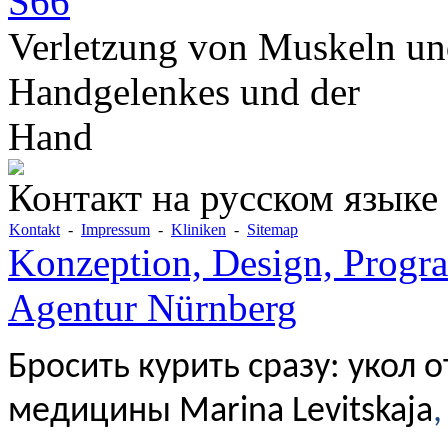
S66
Verletzung von Muskeln un
Handgelenkes und der
Hand
Контакт на русском языке
Kontakt
-
Impressum
-
Kliniken
-
Sitemap
Konzeption, Design, Progr
Agentur Nürnberg
Бросить курить сразу: укол 
медицины Marina Levitskaja
,