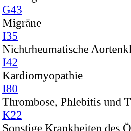
G43
Migräne
I35
Nichtrheumatische Aortenk
I42
Kardiomyopathie
I80
Thrombose, Phlebitis und 
K22
Sonstige Krankheiten des 