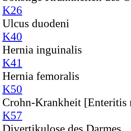
K26
Ulcus duodeni
K40
Hernia inguinalis
K41
Hernia femoralis
K50
Crohn-Krankheit [Enteritis
K57
Divertikulose des Darmes