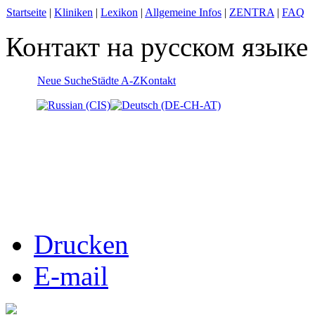
Startseite
|
Kliniken
|
Lexikon
|
Allgemeine Infos
|
ZENTRA
|
FAQ
Контакт на русском языке
Neue Suche
Städte A-Z
Kontakt
Drucken
E-mail