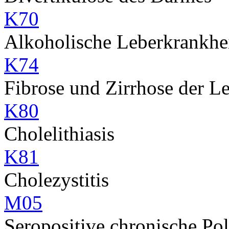
K70
Alkoholische Leberkrankhe
K74
Fibrose und Zirrhose der L
K80
Cholelithiasis
K81
Cholezystitis
M05
Seropositive chronische Pol