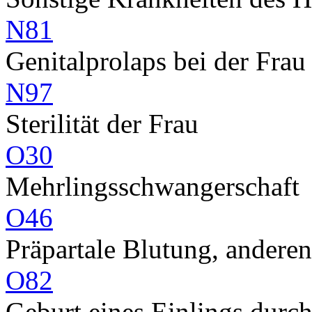
N81
Genitalprolaps bei der Frau
N97
Sterilität der Frau
O30
Mehrlingsschwangerschaft
O46
Präpartale Blutung, andereno
O82
Geburt eines Einlings durch