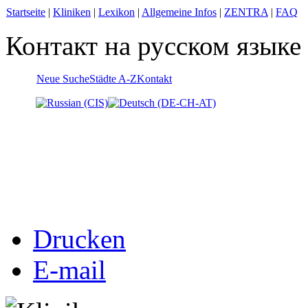
Startseite
|
Kliniken
|
Lexikon
|
Allgemeine Infos
|
ZENTRA
|
FAQ
Контакт на русском языке
Neue Suche
Städte A-Z
Kontakt
Drucken
E-mail