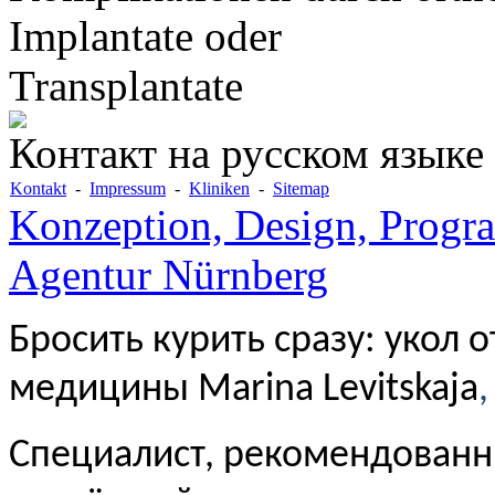
Implantate oder
Transplantate
Контакт на русском языке
Kontakt
-
Impressum
-
Kliniken
-
Sitemap
Konzeption, Design, Progr
Agentur Nürnberg
Бросить курить сразу: укол 
медицины Marina Levitskaja
,
Специалист, рекомендованн