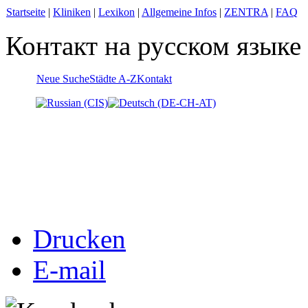
Startseite
|
Kliniken
|
Lexikon
|
Allgemeine Infos
|
ZENTRA
|
FAQ
Контакт на русском языке
Neue Suche
Städte A-Z
Kontakt
Drucken
E-mail