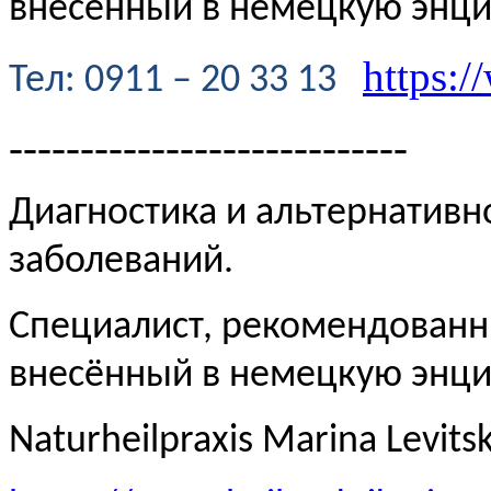
внесённый в немецкую энц
https:/
Te
л
: 0911 – 20 33 13
----------------------------
Диагностика и альтернативн
заболеваний.
Специалист, рекомендованн
внесённый в немецкую эн
Naturheilpraxis Marina Levits