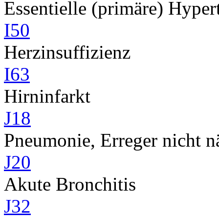
Essentielle (primäre) Hyper
I50
Herzinsuffizienz
I63
Hirninfarkt
J18
Pneumonie, Erreger nicht n
J20
Akute Bronchitis
J32