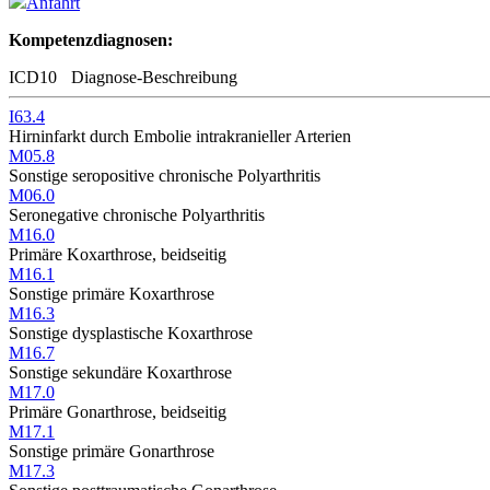
Anfahrt
Kompetenzdiagnosen:
ICD10
Diagnose-Beschreibung
I63.4
Hirninfarkt durch Embolie intrakranieller Arterien
M05.8
Sonstige seropositive chronische Polyarthritis
M06.0
Seronegative chronische Polyarthritis
M16.0
Primäre Koxarthrose, beidseitig
M16.1
Sonstige primäre Koxarthrose
M16.3
Sonstige dysplastische Koxarthrose
M16.7
Sonstige sekundäre Koxarthrose
M17.0
Primäre Gonarthrose, beidseitig
M17.1
Sonstige primäre Gonarthrose
M17.3