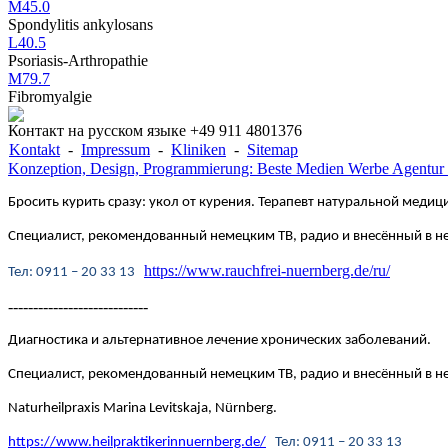
M45.0
Spondylitis ankylosans
L40.5
Psoriasis-Arthropathie
M79.7
Fibromyalgie
Контакт на русском языке +49 911 4801376
Kontakt
-
Impressum
-
Kliniken
-
Sitemap
Konzeption, Design, Programmierung: Beste Medien Werbe Agentur
Бросить курить сразу: укол от курения. Терапевт натуральной медици
Специалист, рекомендованный немецким ТВ, радио и внесённый в 
https://www.rauchfrei-nuernberg.de/ru/
Te
л
: 0911 – 20 33 13
----------------------------
Диагностика и альтернативное лечение хронических заболеваний.
Специалист, рекомендованный немецким ТВ, радио и внесённый в
Naturheilpraxis Marina Levitskaja, Nürnberg.
https://www.heilpraktikerinnuernberg.de/
Te
л
: 0911 – 20 33 13