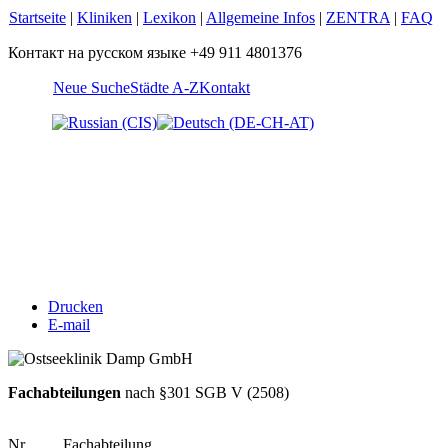
Startseite
|
Kliniken
|
Lexikon
|
Allgemeine Infos
|
ZENTRA
|
FAQ
Контакт на русском языке +49 911 4801376
Neue Suche
Städte A-Z
Kontakt
Drucken
E-mail
Fachabteilungen
nach §301 SGB V (2508)
Nr.
Fachabteilung