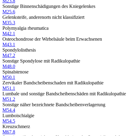
M23.8
Sonstige Binnenschädigungen des Kniegelenkes
M25.6
Gelenksteife, anderenorts nicht klassifiziert
M35.3
Polymyalgia rheumatica
M42.1
Osteochondrose der Wirbelsäule beim Erwachsenen
M43.1
Spondylolisthesis
M47.2
Sonstige Spondylose mit Radikulopathie
M48.0
Spinalstenose
M50.1
Zervikaler Bandscheibenschaden mit Radikulopathie
M51.1
Lumbale und sonstige Bandscheibenschäden mit Radikulopathie
M51.2
Sonstige näher bezeichnete Bandscheibenverlagerung
M54.4
Lumboischialgie
M54.5
Kreuzschmerz
M67.8