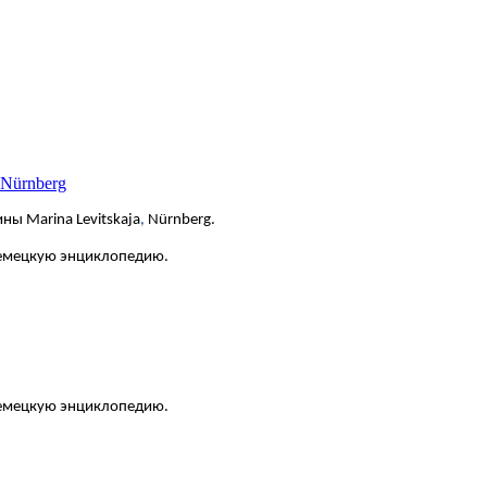
 Nürnberg
ны Marina Levitskaja
,
Nürnberg.
немецкую энциклопедию.
 немецкую энциклопедию.