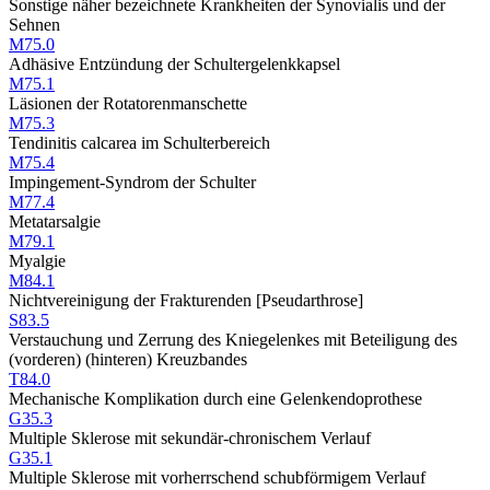
Sonstige näher bezeichnete Krankheiten der Synovialis und der
Sehnen
M75.0
Adhäsive Entzündung der Schultergelenkkapsel
M75.1
Läsionen der Rotatorenmanschette
M75.3
Tendinitis calcarea im Schulterbereich
M75.4
Impingement-Syndrom der Schulter
M77.4
Metatarsalgie
M79.1
Myalgie
M84.1
Nichtvereinigung der Frakturenden [Pseudarthrose]
S83.5
Verstauchung und Zerrung des Kniegelenkes mit Beteiligung des
(vorderen) (hinteren) Kreuzbandes
T84.0
Mechanische Komplikation durch eine Gelenkendoprothese
G35.3
Multiple Sklerose mit sekundär-chronischem Verlauf
G35.1
Multiple Sklerose mit vorherrschend schubförmigem Verlauf