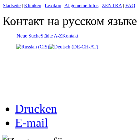
Startseite
|
Kliniken
|
Lexikon
|
Allgemeine Infos
|
ZENTRA
|
FAQ
Контакт на русском языке
Neue Suche
Städte A-Z
Kontakt
Drucken
E-mail