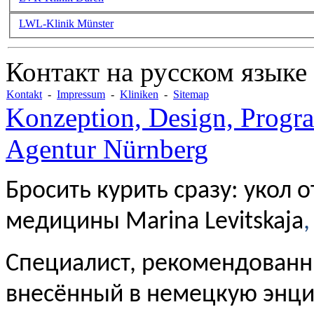
LWL-Klinik Münster
Контакт на русском языке
Kontakt
-
Impressum
-
Kliniken
-
Sitemap
Konzeption, Design, Progr
Agentur Nürnberg
Бросить курить сразу: укол 
медицины Marina Levitskaja
,
Специалист, рекомендованн
внесённый в немецкую энц