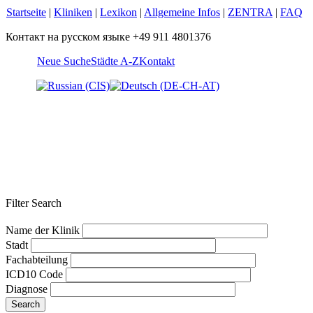
Startseite
|
Kliniken
|
Lexikon
|
Allgemeine Infos
|
ZENTRA
|
FAQ
Контакт на русском языке +49 911 4801376
Neue Suche
Städte A-Z
Kontakt
Filter Search
Name der Klinik
Stadt
Fachabteilung
ICD10 Code
Diagnose