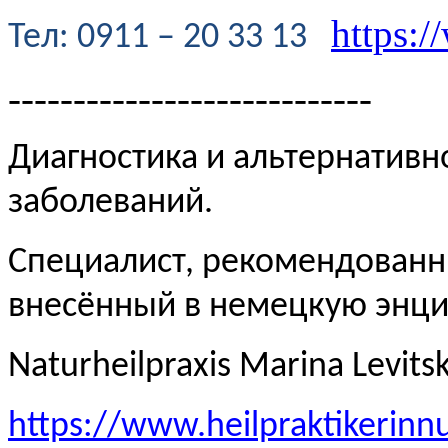
https:/
Te
л
: 0911 – 20 33 13
----------------------------
Диагностика и альтернативн
заболеваний.
Специалист, рекомендованн
внесённый в немецкую эн
Naturheilpraxis Marina Levits
https://www.heilpraktikerinn